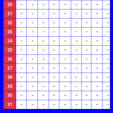
20
-
-
-
-
-
-
-
-
-
21
-
-
-
-
-
-
-
-
-
22
-
-
-
-
-
-
-
-
-
23
-
-
-
-
-
-
-
-
-
24
-
-
-
-
-
-
-
-
-
25
-
-
-
-
-
-
-
-
-
26
-
-
-
-
-
-
-
-
-
27
-
-
-
-
-
-
-
-
-
28
-
-
-
-
-
-
-
-
-
29
-
-
-
-
-
-
-
-
-
30
-
-
-
-
-
-
-
-
-
31
-
-
-
-
-
-
-
-
-