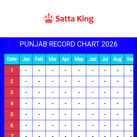
PUNJAB RECORD CHART 2026
Date
Jan
Feb
Mar
Apr
May
Jun
Jul
Aug
Sep
1
-
-
-
-
-
-
-
-
-
2
-
-
-
-
-
-
-
-
-
3
-
-
-
-
-
-
-
-
-
4
-
-
-
-
-
-
-
-
-
5
-
-
-
-
-
-
-
-
-
6
-
-
-
-
-
-
-
-
-
7
-
-
-
-
-
-
-
-
-