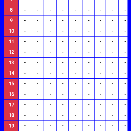
8
-
-
-
-
-
-
-
-
-
9
-
-
-
-
-
-
-
-
-
10
-
-
-
-
-
-
-
-
-
11
-
-
-
-
-
-
-
-
-
12
-
-
-
-
-
-
-
-
-
13
-
-
-
-
-
-
-
-
-
14
-
-
-
-
-
-
-
-
-
15
-
-
-
-
-
-
-
-
-
16
-
-
-
-
-
-
-
-
-
17
-
-
-
-
-
-
-
-
-
18
-
-
-
-
-
-
-
-
-
19
-
-
-
-
-
-
-
-
-